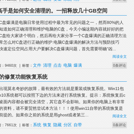
高手是如何安全清理的。一招释放几十GB空间
C盘爆满是电脑日常使用过程中最为常见的问题之一，然而80%的人
知道如何正确清理和维护电脑的C盘，今天小编这期内容就好好的把
C盘给大家讲个明白，然后再给大家分享一个C盘爆满的正确清理方法
常怎么对C盘进行正确的维护:电脑C盘爆满的解决方法与预防技巧
快速定位空间占用大户要解决C盘爆满问题，首先需要明确“凶...
阅读全文
文件
清理
点击
电脑
爆满
读：9460次 | 标签：
0条评论
自带的修复功能恢复系统
出现莫名奇妙的故障，最有效的方法就是重装或恢复系统。Win11包
in10系统都可以按照下边的方法来进行系统恢复。提示：系统恢复后c
桌面内容都会被完全清空，其它盘不会影响。如果你的电脑上有非常
的资料，请不要贸然尝试本方法！！！使用win11自带的系统恢复是
前提的。如果你之前的系统是用ghost或者第三...
阅读全文
系统
恢复
隐藏
分区
自带
读：7661次 | 标签：
0条评论