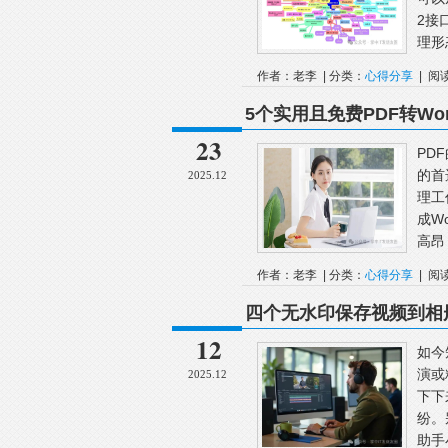
2接
理形
作者：老李 | 分类：
心得分享
| 阅
5个实用且免费PDF转W
23
PD
的首
2025.12
理工
成W
高昂
作者：老李 | 分类：
心得分享
| 阅
四个无水印保存视频到相
12
如今
演或
2025.12
下下
纷。
助手