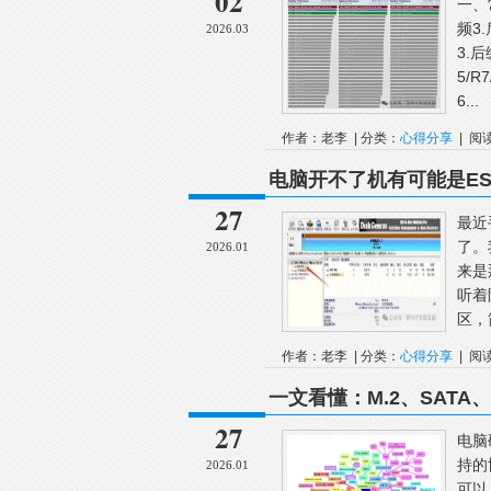
02
一、
频3
2026.03
3.后
5/
6...
作者：老李 | 分类：
心得分享
| 阅
电脑开不了机有可能是E
27
最近
了。
2026.01
来是
听着
区，
作者：老李 | 分类：
心得分享
| 阅
一文看懂：M.2、SATA、
27
电脑
持的
2026.01
可以