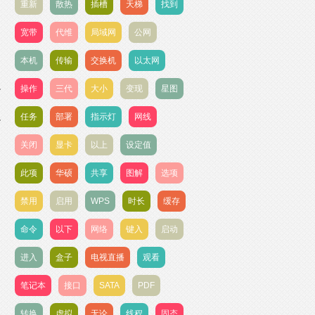
重新
散热
插槽
天梯
找到
宽带
代维
局域网
公网
本机
传输
交换机
以太网
操作
三代
大小
变现
星图
任务
部署
指示灯
网线
关闭
显卡
以上
设定值
此项
华硕
共享
图解
选项
禁用
启用
WPS
时长
缓存
命令
以下
网络
键入
启动
进入
盒子
电视直播
观看
笔记本
接口
SATA
PDF
转换
虚拟
无论
线程
固态