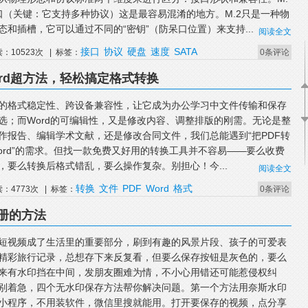
口（关键：它支持多种协议）这是最容易混淆的地方。M.2只是一种物
态和插槽，它可以通过不同的“密钥”（防呆口位置）来支持...
阅读全文
接口
协议
硬盘
速度
SATA
读：10523次 | 标签：
0条评论
ord超方法，轻松搞定格式转换
F的格式稳定性、跨设备兼容性，让它成为办公学习中文件传输和保存
选；而Word的可编辑性，又是修改内容、调整排版的刚需。无论是整
作报告、编辑学术文献，还是修改合同文件，我们总能遇到“把PDF转
ord”的需求。但找一款免费又好用的转换工具并不容易——要么收费
，要么转换后格式错乱，要么操作复杂。别担心！今...
阅读全文
转换
文件
PDF
Word
格式
读：4773次 | 标签：
0条评论
册的方法
短视频成了生活里的重要部分，刷到有趣的风景片段、孩子的可爱表
精彩旅行记录，总想存下来反复看，但要么保存按钮是灰色的，要么
来有水印挡在中间，发朋友圈难为情，不小心用错还可能惹侵权纠
别着急，四个无水印保存方法帮你解决问题。第一个方法用奈斯水印
小程序，不用装软件，微信里搜就能用。打开要保存的视频，点分享