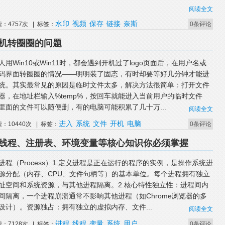
阅读全文
水印
视频
保存
链接
奈斯
读：4757次 | 标签：
0条评论
1开机转圈圈的问题
人用Win10或Win11时，都会遇到开机过了logo页面后，在用户名或
码界面转圈圈的情况——明明装了固态，有时却要等好几分钟才能进
统。其实最常见的原因是临时文件太多，解决方法很简单：打开文件
器，在地址栏输入%temp%，按回车就能进入当前用户的临时文件
里面的文件可以随便删，有的电脑可能积累了几十万...
阅读全文
进入
系统
文件
开机
电脑
读：10440次 | 标签：
0条评论
进程、线程、注册表、环境变量等核心知识你必须掌握
进程（Process）1.定义进程是正在运行的程序的实例，是操作系统进
源分配（内存、CPU、文件句柄等）的基本单位。每个进程拥有独立
址空间和系统资源，与其他进程隔离。2.核心特性独立性：进程间内
间隔离，一个进程崩溃通常不影响其他进程（如Chrome浏览器的多
设计）。资源独占：拥有独立的虚拟内存、文件...
阅读全文
进程
线程
变量
系统
用户
读：7128次 | 标签：
0条评论