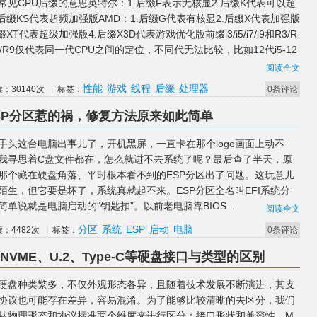
常见CPU后缀的意思英特尔：1.后缀F表示无核显2.后缀K代表可以超
.后缀KS代表超频加强版AMD：1.后缀G代表有核显2.后缀X代表加强版
缀XT代表超级加强版4.后缀X3D代表游戏优化版前缀i3/i5/i7/i9和R3/R
R7/R9仅代表同一代CPU之间的定位，不同代无法比较，比如12代i5-12
阅读全文
性能
游戏
线程
后缀
处理器
读：30140次 | 标签：
0条评论
SP分区惹的祸，修复方法原来如此简单
手头这台电脑出事儿了，开机黑屏，一直卡在那个logo画面上动不
我寻思着C盘文件都在，怎么就进不去系统了呢？最后查了半天，原
那个藏在硬盘角落、平时根本看不到的ESP分区出了问题。这玩意儿
陌生，但它要是坏了，系统真就起不来。ESP分区全名叫EFI系统分
简单说就是电脑启动的“钥匙扣”。以前老电脑靠BIOS...
阅读全文
分区
系统
ESP
启动
电脑
读：4482次 | 标签：
0条评论
NVME、U.2、Type-C等硬盘接口与类型的区别
硬盘种类繁多，不仅外观形态各异，且随着技术发展不断演进，其支
协议也可能存在差异，容易混淆。为了能够比较清晰的去区分，我们
从物理形态和协议标准两个维度来进行区分：接口形状和兼容性。M.