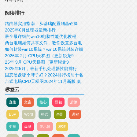
阅读排行
路由器实用指南：从基础配置到基础操
2025年6月处理器最新排行
作！
最全最详细的win10电脑性能优化教程
两台电脑如何共享文件，教你设置多台电
如何封装win10系统？win10系统封装详细
脑共享文件
2026年 2月 CPU天梯图（更新锐龙9
图文教程
25年 9月 CPU天梯图（更新锐龙9
9950X3D）
2025年5月，最新手机处理器性能排行
9950X3D）及25年 9月 显卡天梯图（更新
固态硬盘哪个牌子好？2024排行榜前十名
RTX 5090Dv2&RX 9060）
台式电脑CPU天梯图2024年11月新版 桌
推荐
面CPU性能排行榜
标签云
直接
文案
核心
豆包
后缀
ESP
Word
格式
奈斯
进程
变量
爆满
显示器
校准