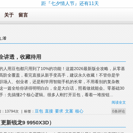
距『七夕情人节』还有11天
关于
留言
阶全讲透，收藏待用
%的人用豆包都只用到了10%的功能！这篇2026最新版全攻略，从零基
高阶全覆盖，看完直接从新手变高手，建议永久收藏！不管你是学
职场人、创业者，还是刚学用智能手机的长辈，不用看别的复杂教
这一篇全给你讲得明明白白，全是大白话，照着做就能会。零基础30
手：先搞懂2个核心逻辑。很多人刚打开豆包，看着一堆按钮...
阅读全文
豆包
直接
要求
文案
核心
读：13794次 | 标签：
0条评论
（更新锐龙9 9950X3D）