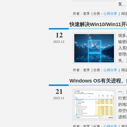
复...
作者：老李 | 分类：
心得分享
| 阅
快速解决Win10/Win1
12
很多
输密
2025.12
入系
管理
夹。
作者：老李 | 分类：
心得分享
| 阅
Windows OS有关
21
一、
行资
2025.11
的地
存空
进程
作者：老李 | 分类：
心得分享
| 阅