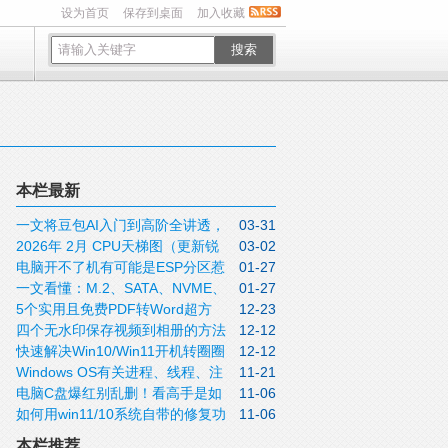
设为首页
保存到桌面
加入收藏
搜索
本栏最新
一文将豆包AI入门到高阶全讲透，
03-31
2026年 2月 CPU天梯图（更新锐
03-02
收藏待用
电脑开不了机有可能是ESP分区惹
01-27
龙9 9950X3D）
一文看懂：M.2、SATA、NVME、
01-27
的祸，修复方法原来如此简单
5个实用且免费PDF转Word超方
12-23
U.2、Type-C等硬盘接口与类型的区别
四个无水印保存视频到相册的方法
12-12
法，轻松搞定格式转换
快速解决Win10/Win11开机转圈圈
12-12
Windows OS有关进程、线程、注
11-21
的问题
电脑C盘爆红别乱删！看高手是如
11-06
册表、环境变量等核心知识你必须掌握
如何用win11/10系统自带的修复功
11-06
何安全清理的。一招释放几十GB空间
能恢复系统
本栏推荐