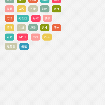
隐藏
分区
连接
加密
链接
方法
处理器
标准
要求
清理
主板
场景
尺寸
蓝光
定时
Win11
关机
私有
服务器
搭建