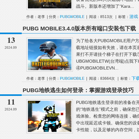
战斗。新版本还增加了“Kara...
游戏
作者：老李 | 分类：
PUBGMOBILE
| 阅读：8513次 | 标签：
些
PUBG MOBILE3.4.0版本所有端口安装包下载
13
为了给各大PUBGMOBILE用
载地址链接如有失效，请在本页
2024.09
果打不开请挂个梯子在打开下载①PU
UBGMOBILETW(台湾端)点我下
④PUBGMOBILEVN...
下
作者：老李 | 分类：
PUBGMOBILE
| 阅读：83664次 | 标签：
端
台湾端
安装包
PUBG地铁逃生如何登录：掌握游戏登录技巧
11
PUBG地铁逃生登录前的准备在
的“地铁逃生”模式之前，确保您
2024.09
戏体验。检查您的网络连接，确
中出现延迟或卡顿。确保您的设
卡性能，以及足够的内存空间，以