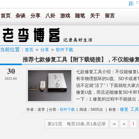
距『
首页
杂谈
分享
八卦
游戏
随笔
关于
留言
当前位置：
首页
>
分享
>
软件下载
推荐七款修复工具【附下载链接】，不仅能修复
卡
30
七款修复工具介绍：不仅能修复U
有非物理损坏的U盘、SD卡或者
2025.04
说不定就“活了”！下面就给大家
修复U盘，而且还能修复SD卡和
一下：1.修复的过程中不能拔出，
修复
工具
作者：老李 | 分类：
软件下载
| 阅读：5605次 | 标签：
第1/1页 每页10条,共1条记录
1