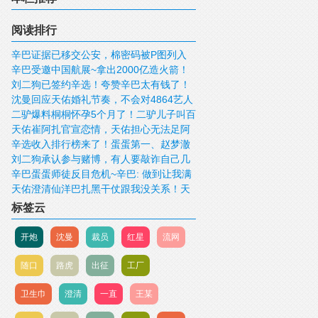
为了要你命去的~
阅读排行
辛巴证据已移交公安，棉密码被P图列入
辛巴受邀中国航展~拿出2000亿造火箭！
黑榜！辛巴澄清棉密码被抹黑是p图；辛巴
刘二狗已签约辛选！夸赞辛巴太有钱了！
辛巴女儿晒出和杨颖合影！辛巴力挺！阿
讲述开发棉密码，一直守护着行业底线
沈曼回应天佑婚礼节奏，不会对4864艺人
太原老葛喊话我们接受一切竞争打压，但
哲放话全网：让你们有危机感！
二驴爆料桐桐怀孕5个月了！二驴儿子叫百
开炮！九天称得罪丈后果很严重，卖货卖
是不接受诋毁
天佑崔阿扎官宣恋情，天佑担心无法足阿
川，桐桐孩子叫海纳！全网打听桐桐老公
不出去，PK没人敢给你刷礼物！
辛选收入排行榜来了！蛋蛋第一、赵梦澈
扎！仙洋跟小美道歉撒狗粮，现在我对女
是谁
刘二狗承认参与赌博，有人要敲诈自己几
直播次数倒数第一！赵梦澈解释不是帮叶
人比较伤心~
辛巴蛋蛋师徒反目危机~辛巴: 做到让我满
百万 但绝不低头！沈曼办活动半个娱乐圈
珂说话，我不想上热搜很尴尬~
天佑澄清仙洋巴扎黑干仗跟我没关系！天
意！辛巴总资产从4年前至今没有增长，艺
众网红给面子！
佑让骡子和仙洋好好说，他也不是为了要
人拿30%净收入! 辛巴宣读了“2024珠海航
标签云
你命去的~
展”
开炮
沈曼
裁员
红星
流网
随口
路虎
出征
工厂
卫生巾
澄清
一直
王某