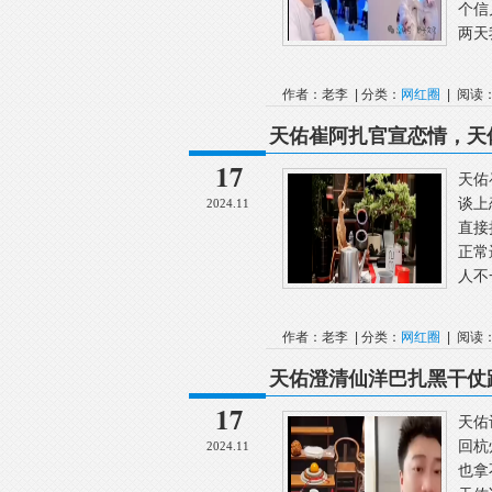
个信
两天
作者：老李 | 分类：
网红圈
| 阅读：
天佑崔阿扎官宣恋情，天
对女人比较伤心~
17
天佑
谈上
2024.11
直接
正常
人不
作者：老李 | 分类：
网红圈
| 阅读：
天佑澄清仙洋巴扎黑干仗
了要你命去的~
17
天佑
回杭
2024.11
也拿