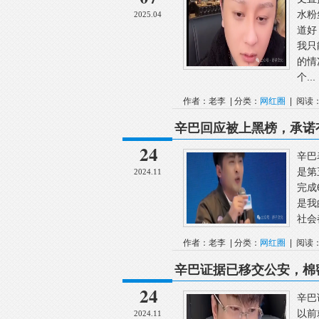
水粉
2025.04
道好
我只
的情
个...
作者：老李 | 分类：
网红圈
| 阅读：
辛巴回应被上黑榜，承诺
播，觉得对自己的束缚太
24
辛巴
是第
2024.11
完成
是我
社会
作者：老李 | 分类：
网红圈
| 阅读：
辛巴证据已移交公安，棉
辛巴讲述开发棉密码，一
24
辛巴
以前
2024.11