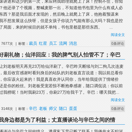
妹讲述和达少的第一次，来应聘我助理就爬上了床！控制不住，你知
？他还录了个视频，整喊麦那一出，不知道他书包里为什么有成人必
东西？那是我后面才发现的，然后晚上就爬上了床，他抱着预谋来
我不想发展这么快呀，但是女孩子你说力气能有那么大吗？我也是控
了局面，来的时候目的就不单纯，书包里都是那些东西。 ...
阅读全文
裁员
红星
员工
流网
消息
7677次 | 标签：
0条评论
好刷礼物；仙洋回应：我的脾气别人怕管不了；辛巴
二狗非常满意！
让刘老板明天再充23万给仙洋刷了。辛巴昨天断续与刘二狗几次连麦
，最后收官感谢时看到身后的站队的刘老板直言说道：我以前总看你
，你应该火起来的！我是真喜欢并认同你，当年给我提供了情绪价
还是你的粉丝。刘老板受宠若惊不断抱拳感谢，随口调侃说：你以前
过我榜呢！当时我刷23万，你刷27万给我干了。辛巴：哪天我把...
阅读全文
辛巴
老板
师父
随口
蛋蛋
3148次 | 标签：
0条评论
我身边都是为了利益；丈直播谈论与辛巴之间的情
系！
播谈论与辛巴之间的情义，透露私下早已断了联系！我俩井水不犯河