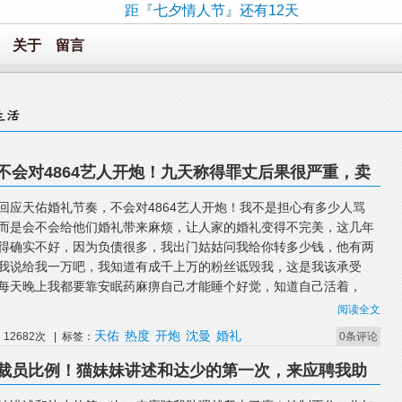
距『七夕情人节』还有12天
关于
留言
不会对4864艺人开炮！九天称得罪丈后果很严重，卖
给你刷礼物！
回应天佑婚礼节奏，不会对4864艺人开炮！我不是担心有多少人骂
而是会不会给他们婚礼带来麻烦，让人家的婚礼变得不完美，这几年
得确实不好，因为负债很多，我出门姑姑问我给你转多少钱，他有两
我说给我一万吧，我知道有成千上万的粉丝诋毁我，这是我该承受
每天晚上我都要靠安眠药麻痹自己才能睡个好觉，知道自己活着，
阅读全文
天佑
热度
开炮
沈曼
婚礼
12682次 | 标签：
0条评论
的裁员比例！猫妹妹讲述和达少的第一次，来应聘我助
红7月在新加坡赌场被网友偶遇