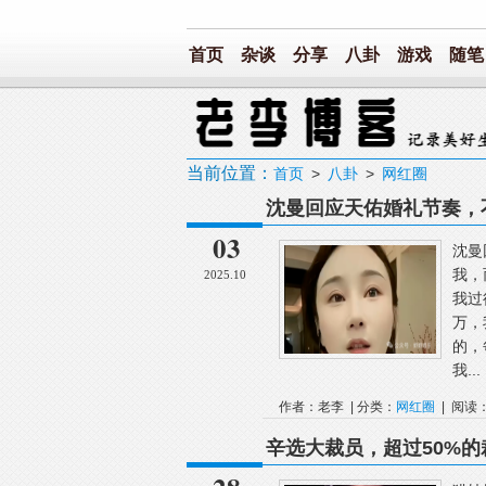
首页
杂谈
分享
八卦
游戏
随笔
当前位置：
首页
>
八卦
>
网红圈
沈曼回应天佑婚礼节奏，
货卖不出去，PK没人敢
03
沈曼
我，
2025.10
我过
万，
的，
我...
作者：老李 | 分类：
网红圈
| 阅读：
辛选大裁员，超过50%
理就爬上了床！某顶流网