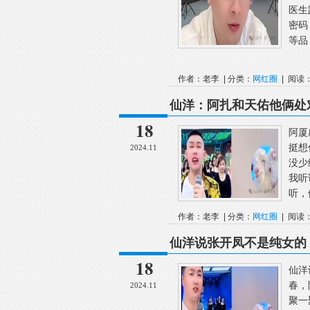
医生
密码
等品
作者：老李 | 分类：
网红圈
| 阅读：
仙洋：阿扎和天佑他俩处
聚！
18
阿厦
挺想
2024.11
没少
我听
听，
作者：老李 | 分类：
网红圈
| 阅读：
仙洋说张开凤不是纯女的
感恩~
18
仙洋
春，
2024.11
聚一