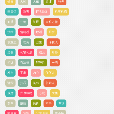
长春
大帅
大弟
避讳
张开
李天佑
熬夜
评头论足
称王称霸
血脉
一鸣
航展
大雅之堂
扒拉
危机感
放话
厕所
够意思
功劳
巴生
净收入
浩然
相辅相成
成龙
拜师
起诉
有法律
解释性
一切
发自
手串
内心
任何人
诋毁
打压
美邦
创始人
成建
弹尽粮绝
心硬
大楼
翡翠
戒指
廉价
本事
专场
交朋友
预制
父老乡亲
陈小硕