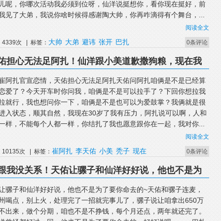
儿呢，你哪次活动我必须到位呀，仙洋说挺想你，看你现在挺好，前
我见了大弟，我说你啥时候得感谢陶大帅，你再咋滴得有个舞台，...
阅读全文
大帅
大弟
避讳
张开
巴扎
4339次 | 标签：
0条评论
佑担心无法足阿扎！仙洋跟小美道歉撒狗粮，现在我
崔阿扎官宣恋情，天佑担心无法足阿扎天佑问阿扎咱俩是不是已经算
恋爱了？今天开车时你问我，咱俩是不是可以拉手了？下回你想拉我
拉就行，我也想问你一下，咱俩是不是也可以为爱鼓掌？我俩就是很
进入状态，顺其自然，我现在30岁了我有压力，阿扎说可以啊，人和
一样，不能每个人都一样，你结扎了我也愿意跟你在一起，我对你...
阅读全文
崔阿扎
李天佑
小美
秃子
现在
10135次 | 标签：
0条评论
跟我没关系！天佑让骡子和仙洋好好说，他也不是为
让骡子和仙洋好好说，他也不是为了要你命去的~天佑和骡子连麦，
州喝点，别上火，处理完了一招就完事儿了，骡子说让咱拿出650万
不出来，做个分期，咱也不是不挣钱，每个月还点，两年就还完了。