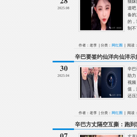
28
猫妹
道吧
2025.08
备的
的，
制不
作者：老李 | 分类：
网红圈
| 阅读：
辛巴要签约仙洋向仙洋示
否认拿刘二狗当宠物，对
30
辛巴
助力
2025.04
视频
值，
还压
作者：老李 | 分类：
网红圈
| 阅读：
辛巴方丈隔空互撕：跑到
义，透露私下早已断了联
07
丈直