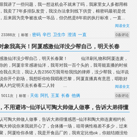
跟我讲了一些问题，我一想这机会不就来了吗，我家里女人多都用棉
，我卖了7年多排队发货，我没办法拿到线下供货，棉密码最初是优
，后来因为竞争被改成一等品，但仍然是8年前的执行标准，一直...
阅读全文
密码
辛巴
卫生巾
澄清
一直
23388次 | 标签：
0条评论
对象我高兴！阿厦感激仙洋没少帮自己，明天长春
感激仙洋没少帮自己，明天长春聚！ 仙洋刷礼物和阿厦连麦，
你的，阿厦非常感谢仙洋，我哥对我一百个头的，我哥能直播的时候
给我点关注，我让人告2350万我哥给我找的律师，没少帮我，仙洋说
说你开个剧场，我想听你给我唱夜巴黎，阿厦直播真有意思，唱歌好
俩人约定明天去长春看二人转 ...
阅读全文
天佑
阿扎
王某
长春
他俩
5011次 | 标签：
0条评论
，不用避讳~仙洋认可陶大帅做人做事，告诉大弟得懂
认可陶大帅做人做事，告诉大弟得懂感恩~仙洋和陶大帅连麦相约长
陶大帅说你来我就开心了，合体播一场，咱哥俩性格差不多少，过来
聚，阿厦给你杀猪，我是开食品厂的，我肯定比他ok，你姐结婚没给