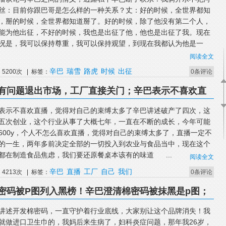
丝：目前你跟巴哥是怎么样的一种关系？丈：好的时候，全世界都知
，掰的时候，全世界都知道掰了。好的时候，除了他没有第二个人，
能为他出征，不好的时候，我也是出征了他，他也是出征了我。现在
况是，我可以保持尊重，我可以保持观望，到现在我都认为他是一
阅读全文
辛巴
瑞雪
路虎
时候
出征
5200次 | 标签：
0条评论
有问题退出市场，工厂直接关门；辛巴表示不喜欢直
多了
表示不喜欢直播，觉得对自己的束缚太多了辛巴讲述破产了四次，这
五次创业，这个行业从事了大概七年，一直在不断的成长，今年可能
600y，个人不怎么喜欢直播，觉得对自己的束缚太多了，直播一定不
的一生，两年多前决定全部的一切投入到农业与食品当中，现在这个
都在制造食品焦虑，我们要还原餐桌本该有的味道 ...
阅读全文
辛巴
直播
工厂
自己
我们
4213次 | 标签：
0条评论
密码被P图列入黑榜！辛巴澄清棉密码被抹黑是p图；
直守护着行业底线
讲述开发棉密码，一直守护着行业底线，大家别让这个品牌消失！我
就做进口卫生巾的，我妈后来生病了，妇科炎症问题，那年我26岁，