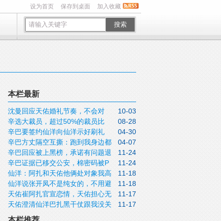
设为首页
保存到桌面
加入收藏
搜索
本栏最新
沈曼回应天佑婚礼节奏，不会对
10-03
辛选大裁员，超过50%的裁员比
08-28
4864艺人开炮！九天称得罪丈后果很严
辛巴要签约仙洋向仙洋示好刷礼
04-30
例！猫妹妹讲述和达少的第一次，来应聘
重，卖货卖不出去，PK没人敢给你刷礼
辛巴方丈隔空互撕：跑到我身边都
04-07
物；仙洋回应：我的脾气别人怕管不了；
我助理就爬上了床！某顶流网红7月在新加
物！
辛巴回应被上黑榜，承诺有问题退
11-24
是为了利益；丈直播谈论与辛巴之间的情
辛巴否认拿刘二狗当宠物，对二狗非常满
坡赌场被网友偶遇
辛巴证据已移交公安，棉密码被P
11-24
出市场，工厂直接关门；辛巴表示不喜欢
义，透露私下早已断了联系！
意！
仙洋：阿扎和天佑他俩处对象我高
11-18
图列入黑榜！辛巴澄清棉密码被抹黑是p
直播，觉得对自己的束缚太多了
仙洋说张开凤不是纯女的，不用避
11-18
兴！阿厦感激仙洋没少帮自己，明天长春
图；辛巴讲述开发棉密码，一直守护着行
天佑崔阿扎官宣恋情，天佑担心无
11-17
讳~仙洋认可陶大帅做人做事，告诉大弟得
聚！
业底线
天佑澄清仙洋巴扎黑干仗跟我没关
11-17
法足阿扎！仙洋跟小美道歉撒狗粮，现在
懂感恩~
系！天佑让骡子和仙洋好好说，他也不是
我对女人比较伤心~
本栏推荐