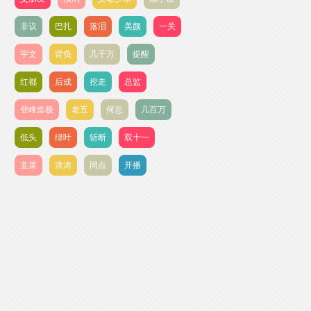
非议
巴扎
落泪
美颜
一关
宇文
背负
几千万
提醒
红都
后成
挖走
总监
登峰造极
老五
何总
几百万
低头
绿叶
斩断
双十一
韭菜
洪涛
同点
开播