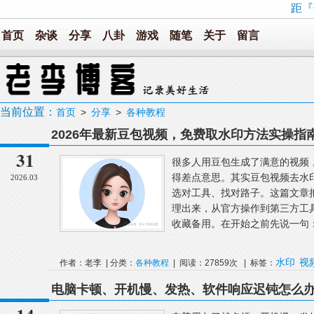
距『
首页
杂谈
分享
八卦
游戏
随笔
关于
留言
当前位置：
首页
>
分享
>
各种教程
2026年最新豆包视频，免费取水印方法实操指
31
很多人用豆包生成了满意的视频
得差点意思。其实豆包视频去水
2026.03
选对工具、找对路子。这篇文章把
理出来，从官方操作到第三方工
收藏备用。在开始之前先说一句：
水印
视
作者：老李 | 分类：
各种教程
| 阅读：27859次 | 标签：
电脑卡顿、开机慢、发热、软件响应迟钝怎么办
些问题全可解决