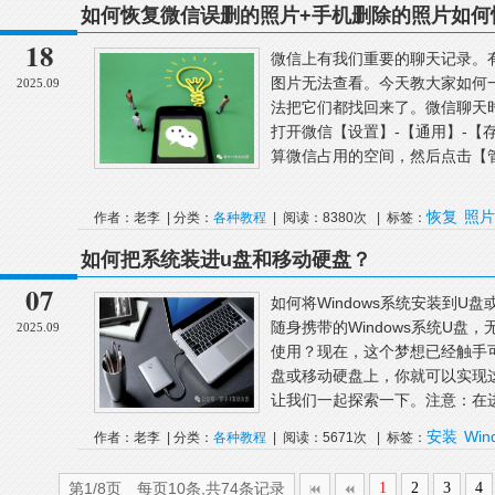
如何恢复微信误删的照片+手机删除的照片如何
18
微信上有我们重要的聊天记录。
图片无法查看。今天教大家如何
2025.09
法把它们都找回来了。微信聊天
打开微信【设置】-【通用】-【
算微信占用的空间，然后点击【管
恢复
照片
作者：老李 | 分类：
各种教程
| 阅读：8380次 | 标签：
如何把系统装进u盘和移动硬盘？
07
如何将Windows系统安装到
随身携带的Windows系统U
2025.09
使用？现在，这个梦想已经触手可
盘或移动硬盘上，你就可以实现
让我们一起探索一下。注意：在进
安装
Win
作者：老李 | 分类：
各种教程
| 阅读：5671次 | 标签：
择
第1/8页 每页10条,共74条记录
1
2
3
4