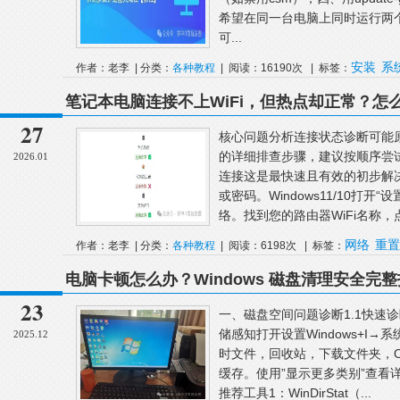
希望在同一台电脑上同时运行两个操作
可...
安装
系
作者：老李 | 分类：
各种教程
| 阅读：16190次 | 标签：
笔记本电脑连接不上WiFi，但热点却正常？怎
27
核心问题分析连接状态诊断可能
的详细排查步骤，建议按顺序尝试
2026.01
连接这是最快速且有效的初步解
或密码。Windows11/10打开“设
络。找到您的路由器WiFi名称，点击
网络
重置
作者：老李 | 分类：
各种教程
| 阅读：6198次 | 标签：
电脑卡顿怎么办？Windows 磁盘清理安全完
23
一、磁盘空间问题诊断1.1快速诊
储感知打开设置Windows+I
2025.12
时文件，回收站，下载文件夹，On
缓存。使用”显示更多类别”查看
推荐工具1：WinDirStat（...