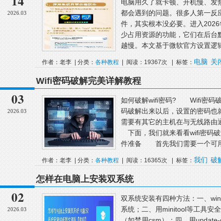
14
电脑用久了就卡顿、开机慢、发
都会遇到的问题。很多人第一反
2026.03
件，其实根本没必要。进入2026年
少占用资源的功能，它们在后台
越慢。本文基于微软官方设置逻辑
电脑
关
作者：老李 | 分类：
各种教程
| 阅读：19367次 | 标签：
Wifi密码破解完美详解教程
03
如何破解wifi密码? Wifi密
码破解出来以后，设置的密码也
2026.03
需要有其它的主机在与无线路由
下面，我们就来看看wifi密
件准备 首先我们需要一个可用来
我们
破
作者：老李 | 分类：
各种教程
| 阅读：16365次 | 标签：
怎样在电脑上安装双系统
02
双系统安装有四种方法：一、wi
系统；二、用minitool等工具安
2026.03
（如禁用csm）；四、用update-g