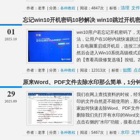
清理
文件
作者：老李 | 分类：
各种教程
| 阅读：4847次 | 标签：
忘记win10开机密码10秒解决 win10跳过开
01
win10用户若忘记开机密码了
法，让用户在10秒内就快速跳
2025.10
1.在电脑重启或开机后，连按三
然后会进入Win10系统高级模式
的【查看高级修复选项】按钮。2.
如图
点
作者：老李 | 分类：
各种教程
| 阅读：12313次 | 标签：
原来Word、PDF文件去除水印那么简单，1分
29
我们在网上查找资料的时候，经
印的文件自然是不能使用的，那
2025.09
家如何快速去除Word、PDF文
删除我们先打开有水印的Word
点击右侧的"水印"功能，接着点击"
水印
文件
作者：老李 | 分类：
各种教程
| 阅读：5467次 | 标签：