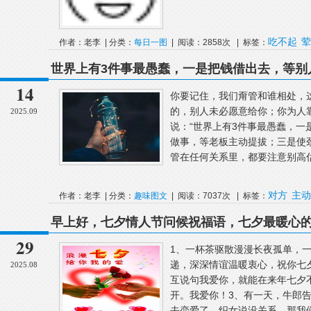
吃不起
荤
作者：老李 | 分类：
每日一图
| 阅读：2858次 | 标签：
世界上有3件事最愚蠢，一是把钱借出去，等别
板主动提拔；三是使劲对别人好，坐等对方感
14
你要记住，我们甭管和谁相处，
的，别人未必愿意给你；你为人
2025.09
说：“世界上有3件事最愚蠢，
做事，等老板主动提拔；三是使
管在任何关系里，都要注意别高估
对方
主动
作者：老李 | 分类：
趣味图文
| 阅读：7037次 | 标签：
早上好，七夕情人节问候祝福语，七夕最暖心
29
1、一杯茶驱散漫漫长夜孤单，
递，深深情谊温暖衷心，祝你七
2025.08
互说句我爱你，就能在来年七夕
开。我爱你！3、有一天，牛郎
去恋爱了。织女说没关系，那我