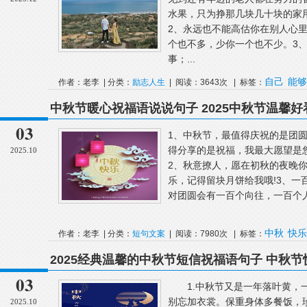
水果，只为挣那几块几十块的家
2、永远也不能高估你在别人心
个也不多，少你一个也不少。3
事；...
自己
能够
作者：老李 | 分类：
励志人生
| 阅读：3643次 | 标签：
中秋节暖心祝福语说说句子 2025中秋节温馨
03
1、中秋节，最值得庆祝的是团
得分享的是祝福，我最大愿望是
2025.10
2、秋意撩人，愿在初秋的夜晚你
乐，记得留块月饼给我哦!3、一
对团圆会有一百个向往，一百个人
中秋
快乐
作者：老李 | 分类：
短句文案
| 阅读：7980次 | 标签：
2025经典温馨的中秋节短信祝福语句子 中秋
03
1.中秋节又是一年落叶黄，一
别忘加衣裳。保重身体多餐饭，
2025.10