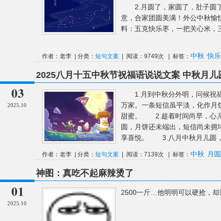
2.月圆了，家圆了，肚子圆了
意，合家团圆美满！外公中秋愉
料：五克快乐枣，一把关心米，三
中秋
快乐
作者：老李 | 分类：
短句文案
| 阅读：9749次 | 标签：
2025八月十五中秋节祝福语说说文案 中秋月
03
1.月到中秋分外明，问候祝福
万家。一条短信虽平淡，化作月
2025.10
甜蜜。 2.趁着时间尚早，心
圆，月饼还未端出，短信尚未拥
享喜悦。 3.八月中秋月儿圆，月
中秋
月圆
作者：老李 | 分类：
短句文案
| 阅读：7139次 | 标签：
神图：真吃不起麻辣烫了
01
2500一斤…他明明可以硬抢，却
2025.10