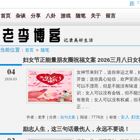
距『
首页
杂谈
分享
八卦
游戏
随笔
关于
留言
当前位置：
首页
>
随笔
妇女节正能量朋友圈祝福文案 2026三月八日
片
04
女神节来到了，送你幸运之草，
开放；送你真心短信，欢声笑语
2026.03
可以不漂亮，但是不能没有味道
识；女人可以没有金钱，但不能
有善良；女人可以没有权威，但
正，...
女人
妇女
作者：老李 | 分类：
短句文案
| 阅读：7776次 | 标签：
励志人生，这三句话最伤人，永远不要说！