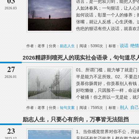
03
语言，是一把双刃剑，能把人护
人如沐春风；一句狠话，让人心
2026.03
如何说话，彰显一个人的修养；
张嘴，就让人反感，心生厌倦。
伤疤的狠话有些人说话，就喜欢言
说话
绝情
作者：老李 | 分类：
励志人生
| 阅读：5390次 | 标签：
2026精辟到噎死人的现实社会语录，句句道尽
27
01、所谓门槛，能力够了就是
半是能力不足所致。02、不要
2026.01
羡慕你肠胃好，你羡慕别人有钱
好吃懒做，只因脸不一样，命运
个被捅！你之所以一无是处，就只是
别人
自己
作者：老李 | 分类：
短句文案
| 阅读：7595次 | 标签：
励志人生，只要心有所向，万事皆无法阻挡
23
1、当你感觉世界对你不公，开
见到还有年迈的老人都在努力的
2025.12