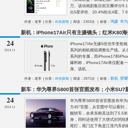
万。该动画剧集目前豆瓣评分9.1
出5星评价、20.4%给出4星、7.6
鸿蒙
华为
作者：老李 | 分类：
科技新闻
| 阅读：2303次 | 标签：
新机：iPhone17Air只有主摄镜头；红米K8
8000mAh电池；iQOOTurbo新机配置曝光
24
iPhone17/Air无缘5倍光学变
系列的相机模组调整生产线。从当
2024.11
系列的专属，而iPhone17和iP
爆料称，iPhone17Air将仅
身。该机...
新机
荣耀
作者：老李 | 分类：
科技新闻
| 阅读：2973次 | 标签：
新车：华为尊界S800首张官图发布；小米SU
款车型上市；腾势Z9GT后排无冰箱版即将上市
24
华为尊界S800首张官图发布华为
方45°官图，从官图中可以看到，
2024.11
舰轿车，余承东称其达到了5.5米
身，同时还使用了大饼式封闭轮
尾灯，尾门左下角是江淮汽车的标