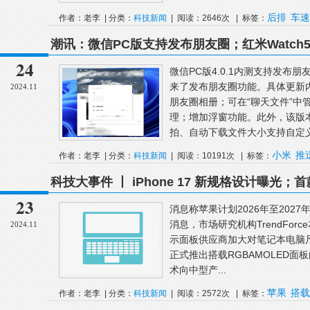
后排
车速
作者：老李 | 分类：
科技新闻
| 阅读：2646次 | 标签：
潮讯：微信PC版支持发布朋友圈；红米Watch
量推送澎湃OS2；《GTA6》即将公布更多细节
24
微信PC版4.0.1内测支持发布朋
来了发布朋友圈功能。具体更新
2024.11
朋友圈相册；可在“聊天文件”中
理；增加浮窗功能。此外，该版本
拍、自动下载文件大小支持自定义等
小米
推
作者：老李 | 分类：
科技新闻
| 阅读：10191次 | 标签：
科技大事件 丨 iPhone 17 新规格设计曝光
23
消息称苹果计划2026年至2027年
消息，市场研究机构TrendFo
2024.11
示面板供应商加大对笔记本电脑尺
正式推出搭载RGBAMOLED面板的
术向中型产...
苹果
搭载
作者：老李 | 分类：
科技新闻
| 阅读：2572次 | 标签：