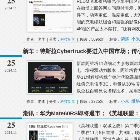
25
REDMIK80价格曝光小米中国
在微博上回答网友问题时表示，游
2024.11
件下，功耗更低、温度更低，大
能的充电续航组合和最强的影像
4K档的产品太不禁打。”还有网友疑
荣耀
小米
作者：老李 | 分类：
科技新闻
| 阅读：5096次 | 标签：
新车：特斯拉Cybertruck要进入中国市场；
塔11详细配置；吉利银河星舰7EM-i下个月上市
25
新款阿维塔11详细动力参数新款阿
电、增程双动力版本，阿维塔官
2024.11
塔11增程版搭载宁德时代骁遥超级
峰值充电倍率3C，电量从30% 
载全栈自研昆仑增程技术，采用发
小米
维塔
作者：老李 | 分类：
科技新闻
| 阅读：2325次 | 标签：
潮讯：华为Mate60RS即将退市；《英雄联
鸡将推手机端PC模拟器；日企推出磁吸式网线
25
《英雄联盟：双城之战》第二季
二季在11月9日首播，共9集，
2024.11
《英雄联盟：双城之战》第二季播放