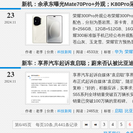
新机：余承东曝光Mate70Pro+外观；K80Pr
新手表官宣；荣耀新机长这样
23
荣耀300Pro外观公布荣耀30
配色，分别为墨岩黑、茶卡青、
2024.11
B+256GB、12GB+512GB、
耀300标准版手机已经公布外观
苍山灰、玉龙雪。荣耀官方预热显.
华为
荣耀
作者：老李 | 分类：
科技新闻
| 阅读：4533次 | 标签：
新车：享界汽车起诉袁启聪；蔚来否认被比亚迪
百万辆；网友称宝马远程车控APP到期需付费
23
享界汽车起诉自媒体“袁启聪”享
布正式起诉自媒体“袁启聪”。随
2024.11
复称：“好的，积极应诉，实事求
S55系列全球销量突破百万辆长
销量已突破100万辆的里程碑。（
启聪
比亚
作者：老李 | 分类：
科技新闻
| 阅读：2465次 | 标签：
第6/45页 每页10条,共441条记录
3
4
5
6