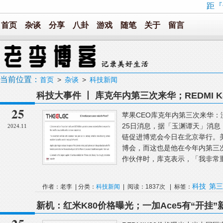
距『
首页
杂谈
分享
八卦
游戏
随笔
关于
留言
当前位置：
首页
>
杂谈
>
科技新闻
科技大事件 丨 库克年内第三次来华；REDMI K80
25
苹果CEO库克年内第三次来华：
25日消息，据「玉渊谭天」消
2024.11
链促进博览会今日在北京举行。
博会，而这也是他在今年内第三
作伙伴时，库克表示，「我非常重
科技
第三
作者：老李 | 分类：
科技新闻
| 阅读：1837次 | 标签：
新机：红米K80价格曝光；一加Ace5有“开挂
品；iQOONeo10搭载蓝厂旗舰同款影像