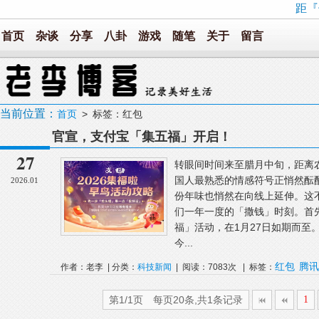
距『
首页
杂谈
分享
八卦
游戏
随笔
关于
留言
当前位置：
首页
> 标签：红包
官宣，支付宝「集五福」开启！
27
转眼间时间来至腊月中旬，距离
国人最熟悉的情感符号正悄然酝
2026.01
份年味也悄然在向线上延伸。这
们一年一度的「撒钱」时刻。首
福」活动，在1月27日如期而至
今...
红包
腾讯
作者：老李 | 分类：
科技新闻
| 阅读：7083次 | 标签：
第1/1页 每页20条,共1条记录
1