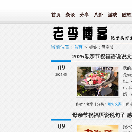
首页
杂谈
分享
八卦
游戏
随笔
当前位置：
首页
> 标签：母亲节
2025母亲节祝福语说说文案 ，t
09
我的
是偷
2025.05
也。
r，
妈，
作者：老李 | 分类：
短句文案
| 阅
母亲节祝福语说说句子 
09
报不