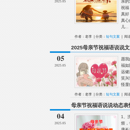
亲的
2025.05
祝福
真好
真心
儿...
作者：老李 | 分类：
短句文案
| 阅
2025母亲节祝福语说说
05
愿我
福如
2025.05
远健
笑兴
怪显
作者：老李 | 分类：
短句文案
| 阅
母亲节祝福语说说动态表情
04
1、
烦，
2025.05
康长