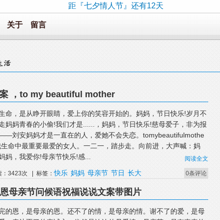
距『七夕情人节』还有12天
关于
留言
o my beautiful mother
生命，是从睁开眼睛，爱上你的笑容开始的。妈妈，节日快乐!岁月不
走妈妈青春的小偷!我们才是......，妈妈，节日快乐!慈母爱子，非为报
——刘安妈妈才是一直在的人，爱她不会失恋。tomybeautifulmothe
我生命中最重要最爱的女人。一二一，踏步走。向前进，大声喊：妈
妈妈，我爱你!母亲节快乐!感...
阅读全文
快乐
妈妈
母亲节
节日
长大
读：3423次 | 标签：
0条评论
感恩母亲节问候语祝福说说文案带图片
完的恩，是母亲的恩。还不了的情，是母亲的情。谢不了的爱，是母