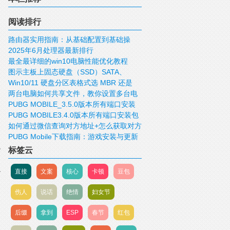
阅读排行
路由器实用指南：从基础配置到基础操
2025年6月处理器最新排行
作！
最全最详细的win10电脑性能优化教程
图示主板上固态硬盘（SSD）SATA、
Win10/11 硬盘分区表格式选 MBR 还是
mSATA、M.2、PCIE接口
两台电脑如何共享文件，教你设置多台电
GUID/GPT 好？
PUBG MOBILE_3.5.0版本所有端口安装
脑共享文件
PUBG MOBILE3.4.0版本所有端口安装包
包下载
如何通过微信查询对方地址+怎么获取对方
下载
PUBG Mobile下载指南：游戏安装与更新
IP，查询对方的位置
标签云
直接
文案
核心
卡顿
豆包
伤人
说话
绝情
妇女节
后缀
拿到
ESP
春节
红包