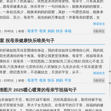
爱。表达不了的真诚心，依然是浓浓的母爱情。母亲节，只有真真的
，愿母亲健康永远，快乐常伴！一句问候虽小，能换来妈妈的微笑，
；一条短信虽少，能换来妈妈的甜蜜，真妙；一句爱您虽短，能换来
的回应，至少。母亲节，祝你妈妈万事如意！伴着母亲的爱抚，女
阅读全文
母亲节
母亲
妈妈
快乐
幸福
读：3540次 | 标签：
0条评论
文案 祝母亲健康快乐唯美句子
的祈祷如悦耳佳音围绕你身边，我的牵挂如祥云缭绕你心间，我的祝
阳光洒满你的每个角落。母爱让我更坚强勇敢。母亲节，祝福母亲永
康快乐！祝母亲：一笑忧愁跑;二笑烦恼消;三笑心情好;四笑心不老;五
致高;六笑身体好;七笑快乐到;八笑皱纹少;九笑步步高;十笑乐逍遥!责
疼爱，唠叨透关怀，不语藏挂念，天涯祈平安，从不...
阅读全文
母亲节
母亲
快乐
妈妈
平安
读：6395次 | 标签：
0条评论
图片 2025暖心暖胃的母亲节祝福句子
洗衣做饭忙不完，每日忙碌不着闲，历经风霜添白发，勤劳持家不知
尝尽苦辣皆为甜，养大子女无怨言。在母亲节的日子里，祝福妈妈健
寿颐养天年。2、我把心放在她的身体里，期限10个月；她把心放在