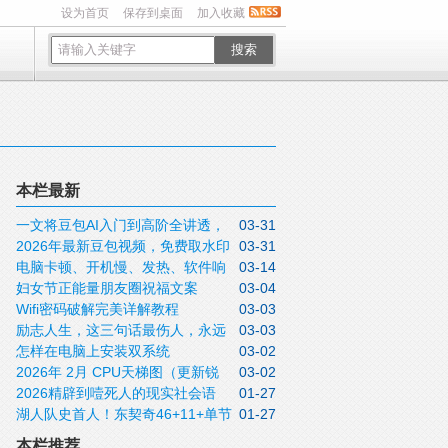
设为首页
保存到桌面
加入收藏
搜索
本栏最新
一文将豆包AI入门到高阶全讲透，
03-31
2026年最新豆包视频，免费取水印
03-31
收藏待用
电脑卡顿、开机慢、发热、软件响
03-14
方法实操指南
妇女节正能量朋友圈祝福文案
03-04
应迟钝怎么办？关闭这5个设置不用重装，
Wifi密码破解完美详解教程
03-03
2026三月八日女神节说说带非常漂亮的女
这些问题全可解决
励志人生，这三句话最伤人，永远
03-03
神节图片
怎样在电脑上安装双系统
03-02
不要说！
2026年 2月 CPU天梯图（更新锐
03-02
2026精辟到噎死人的现实社会语
01-27
龙9 9950X3D）
湖人队史首人！东契奇46+11+单节
01-27
录，句句道尽人性
20分拒逆转
本栏推荐