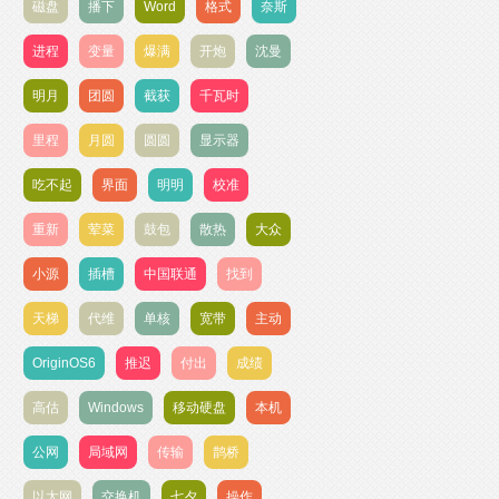
磁盘
播下
Word
格式
奈斯
进程
变量
爆满
开炮
沈曼
明月
团圆
截获
千瓦时
里程
月圆
圆圆
显示器
吃不起
界面
明明
校准
重新
荤菜
鼓包
散热
大众
小源
插槽
中国联通
找到
天梯
代维
单核
宽带
主动
OriginOS6
推迟
付出
成绩
高估
Windows
移动硬盘
本机
公网
局域网
传输
鹊桥
以太网
交换机
七夕
操作