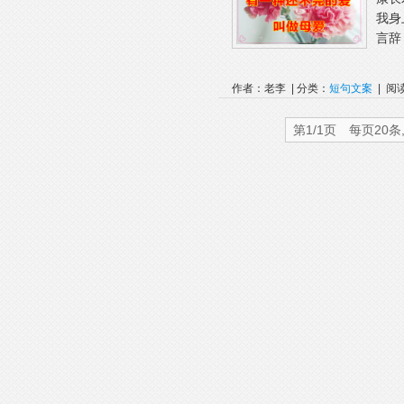
我身
言辞
作者：老李 | 分类：
短句文案
| 阅
第1/1页 每页20条