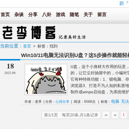
距『
首页
杂谈
分享
八卦
游戏
随笔
关于
留言
当前位置：
首页
> 标签：找到
Win10/11电脑无法识别U盘？这5步操作就
18
U盘，这个小身材大作用的玩意
的，让它尘封抽屉中的，小编对它
2025.09
它有种特殊功能：1、锁电脑、
浏览器3、打造不为人知的私密地
制作成winpe启动盘，为系统维护
电脑
无法
作者：老李 | 分类：
心得分享
| 阅读：6588次 | 标签：
第1/1页 每页20条,共1条记录
1