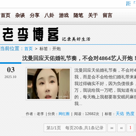
距『
首页
杂谈
分享
八卦
游戏
随笔
关于
留言
当前位置：
首页
> 标签：开炮
沈曼回应天佑婚礼节奏，不会对4864艺人开
货卖不出去，PK没人敢给你刷礼物！
03
沈曼回应天佑婚礼节奏，不会对4
我，而是会不会给他们婚礼带来
2025.10
我过得确实不好，因为负债很多
万，我说给我一万吧，我知道有
的，每天晚上我都要靠安眠药麻
我...
天佑
热度
作者：老李 | 分类：
网红圈
| 阅读：12682次 | 标签：
第1/1页 每页20条,共1条记录
1