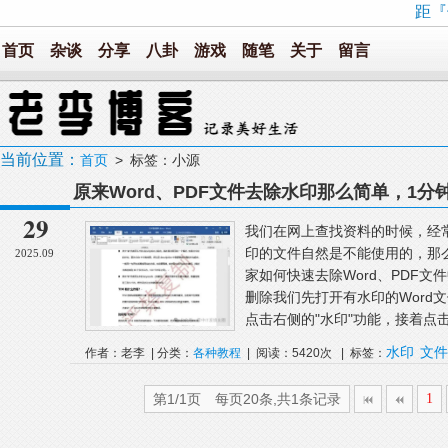
距『
首页
杂谈
分享
八卦
游戏
随笔
关于
留言
当前位置：
首页
> 标签：小源
原来Word、PDF文件去除水印那么简单，1分
29
我们在网上查找资料的时候，经
印的文件自然是不能使用的，那
2025.09
家如何快速去除Word、PDF文
删除我们先打开有水印的Word
点击右侧的"水印"功能，接着点击"
水印
文件
作者：老李 | 分类：
各种教程
| 阅读：5420次 | 标签：
第1/1页 每页20条,共1条记录
1