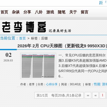
距『
首页
杂谈
分享
八卦
游戏
随笔
关于
留言
当前位置：
首页
> 标签：后缀
2026年 2月 CPU天梯图（更新锐龙9 9950X3D
02
一、常见CPU后缀的意思英特尔：
频3.后缀KS代表超频加强版AM
2026.03
3.后缀XT代表超级加强版4.后缀X3D
5/R7/R9仅代表同一代CPU之间
6...
性能
游
作者：老李 | 分类：
心得分享
| 阅读：30140次 | 标签：
第1/1页 每页20条,共1条记录
1