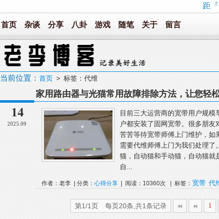
距『
首页
杂谈
分享
八卦
游戏
随笔
关于
留言
当前位置：
首页
> 标签：代维
家用路由器与光猫常用故障排除方法，让您轻
14
目前三大运营商的宽带用户规模
户都安装了固网宽带。很多朋友
2025.09
苦苦等待宽带师傅上门维护，如
需要代维师傅上门为我们处理了
猫，自动猫和手动猫，自动猫就
自...
宽带
代
作者：老李 | 分类：
心得分享
| 阅读：10360次 | 标签：
第1/1页 每页20条,共1条记录
1