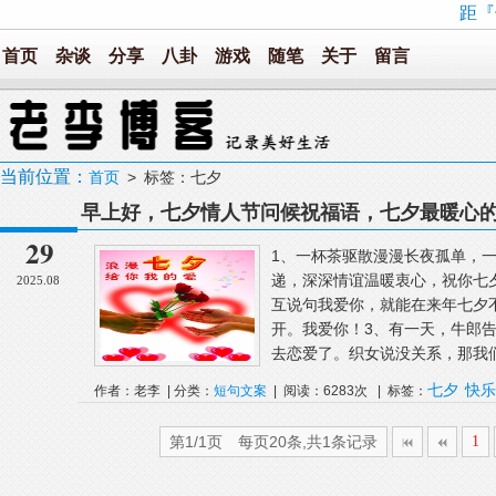
距『
首页
杂谈
分享
八卦
游戏
随笔
关于
留言
当前位置：
首页
> 标签：七夕
早上好，七夕情人节问候祝福语，七夕最暖心
29
1、一杯茶驱散漫漫长夜孤单，
递，深深情谊温暖衷心，祝你七
2025.08
互说句我爱你，就能在来年七夕
开。我爱你！3、有一天，牛郎
去恋爱了。织女说没关系，那我
七夕
快乐
作者：老李 | 分类：
短句文案
| 阅读：6283次 | 标签：
第1/1页 每页20条,共1条记录
1